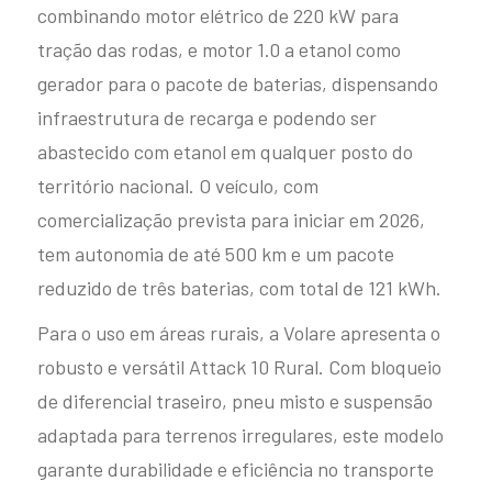
combinando motor elétrico de 220 kW para
tração das rodas, e motor 1.0 a etanol como
gerador para o pacote de baterias, dispensando
infraestrutura de recarga e podendo ser
Attack 9
abastecido com etanol em qualquer posto do
território nacional. O veículo, com
Capacidade máxima de
até 53 passageiros + motorista
comercialização prevista para iniciar em 2026,
tem autonomia de até 500 km e um pacote
Explore
reduzido de três baterias, com total de 121 kWh.
Para o uso em áreas rurais, a Volare apresenta o
ATTACK 8
robusto e versátil Attack 10 Rural. Com bloqueio
de diferencial traseiro, pneu misto e suspensão
adaptada para terrenos irregulares, este modelo
garante durabilidade e eficiência no transporte