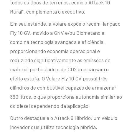
todos os tipos de terrenos, como o Attack 10
ATTACK 10
Rural”, complementa o executivo.
Em seu estande, a Volare expõe o recém-lançado
Fly 10 GV, movido a GNV e/ou Biometano e
combina tecnologia avançada e eficiência,
proporcionando economia operacional e
reduzindo significativamente as emissões de
Attack 10
material particulado e de CO2 que causam o
Capacidade máxima de
até 60+1 passageiros
efeito estufa. O Volare Fly 10 GV possui três
cilindros de combustível capazes de armazenar
Explore
360 litros, o que proporciona autonomia similar ao
do diesel dependendo da aplicação.
ATTACK 9
Outro destaque é o Attack 9 Híbrido, um veículo
inovador que utiliza tecnologia híbrida,