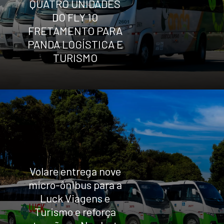
QUATRO UNIDADES
DO FLY 10
FRETAMENTO PARA
PANDA LOGÍSTICA E
TURISMO
Volare entrega nove
micro-ônibus para a
Luck Viagens e
Turismo e reforça