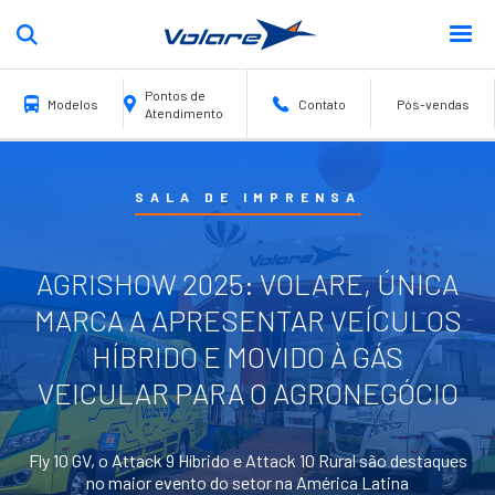
Pontos de
Modelos
Contato
Pós-vendas
Atendimento
Escolar
Fretamento
Turismo
Urbano
SALA DE IMPRENSA
FLY 12
AGRISHOW 2025: VOLARE, ÚNICA
MARCA A APRESENTAR VEÍCULOS
HÍBRIDO E MOVIDO À GÁS
VEICULAR PARA O AGRONEGÓCIO
Fly 12 Escolar
Fly 10 GV, o Attack 9 Híbrido e Attack 10 Rural são destaques
no maior evento do setor na América Latina