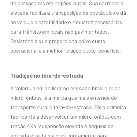
de passageiros em regiões rurais. Sua carroceria
elevada facilita a transposição de obstáculos e dá
Attack 8
ao veículo a estabilidade e robustez necessárias
para trânsito em locais não pavimentados.
Capacidade máxima de
até 50 passageiros + motorista
Resistência que proporciona baixo custo
operacional e a melhor relação custo-benefício.
Explore
Tradição no fora-de-estrada
ATTACK 8
A Volare, além de líder no mercado brasileiro de
4X4
micro-ônibus, é a marca que mais entende do
transporte rural e fora-de-estrada. Foi a primeira
fabricante a desenvolver um micro-ônibus com
tração 4X4, suspensão elevada e ângulos de
entrada e saída maiores, juntamente para