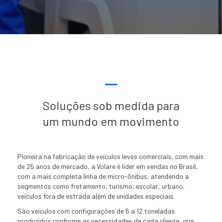
Capacidade máxima de
até 65 passageiros + 1
Explore
FLY 10
Soluções sob medida para
um mundo em movimento
Pioneira na fabricação de veículos leves comerciais, com mais
de 25 anos de mercado, a Volare é líder em vendas no Brasil,
Fly 10
com a mais completa linha de micro-ônibus, atendendo a
segmentos como fretamento, turismo, escolar, urbano,
Capacidade máxima de
veículos fora de estrada além de unidades especiais.
até 55 passageiros + motorista
São veículos com configurações de 6 a 12 toneladas
Explore
produzidos conforme as necessidades de cada cliente, que