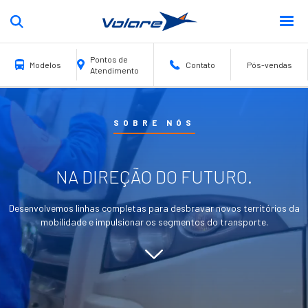
Pontos de
Modelos
Contato
Pós-vendas
Atendimento
Escolar
Fretamento
Turismo
Urbano
SOBRE NÓS
FLY 12
NA DIREÇÃO DO FUTURO.
Desenvolvemos linhas completas para desbravar novos territórios da
mobilidade e impulsionar os segmentos do transporte.
Fly 12 Escolar