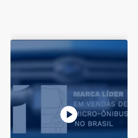
Attack 8 4x4
Capacidade máxima de
até 35 passageiros + motorista
Explore
ACCESS
Access
Capacidade máxima de
mais que 30 passageiros e motorista