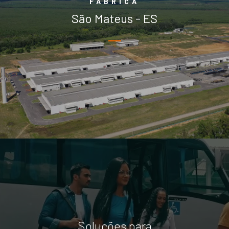
FÁBRICA
São Mateus - ES
A fábrica da Volare de São Mateus foi fundada em 2014 e possui
Attack 9
uma área total de 820.000 m² e 65.500 m² de área construída.
Atualmente conta com 1.071 funcionários e capacidade para
Capacidade máxima de
produzir até 12.500 veículos/ano.
até 53 passageiros + motorista
Explore
ATTACK 8
Soluções para