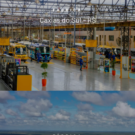
ATTACK 10
FÁBRICA
Caxias do Sul - RS
Fundada em 1991, a fábrica San Marino possui uma área total de
400.000 m² e 41.200 m² de área construída. Com capacidade
fabril de mais de 6.600 veículos/ano, atualmente conta com uma
Attack 10
equipe de 1.027 funcionários.
Capacidade máxima de
até 60+1 passageiros
Explore
ATTACK 9