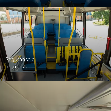
Attack 8 4x4
Capacidade máxima de
até 35 passageiros + motorista
Explore
ACCESS
Segurança e
bem-estar
Access
Capacidade máxima de
mais que 30 passageiros e motorista