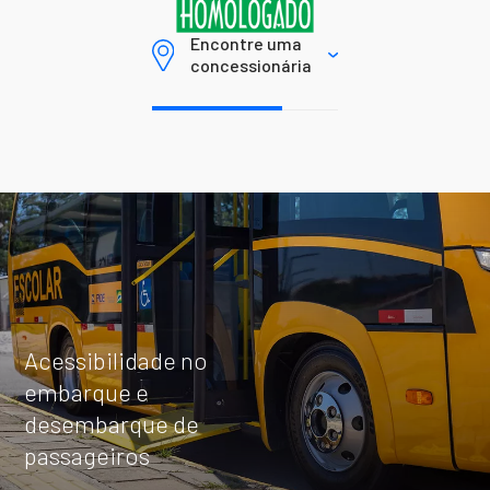
ATTACK 10
Encontre uma
concessionária
Attack 10
Capacidade máxima de
até 60+1 passageiros
Explore
Acessibilidade no
embarque e
desembarque de
ATTACK 9
passageiros