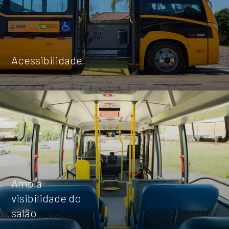
Attack 8
Capacidade máxima de
Acessibilidade
até 50 passageiros + motorista
Explore
ATTACK 8
4X4
Ampla
visibilidade do
salão