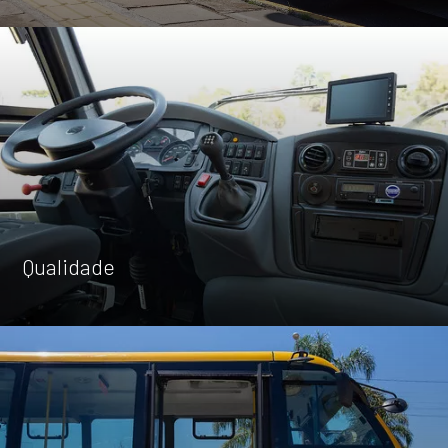
Attack 9
Capacidade máxima de
até 53 passageiros + motorista
Explore
Qualidade
ATTACK 8